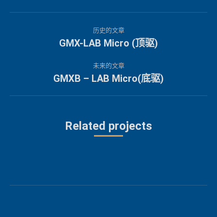
项
历史的文章
目
GMX-LAB Micro (顶驱)
上
一
导
未来的文章
个
GMXB – LAB Micro(底驱)
下
航
项
一
目：
个
项
Related projects
目：