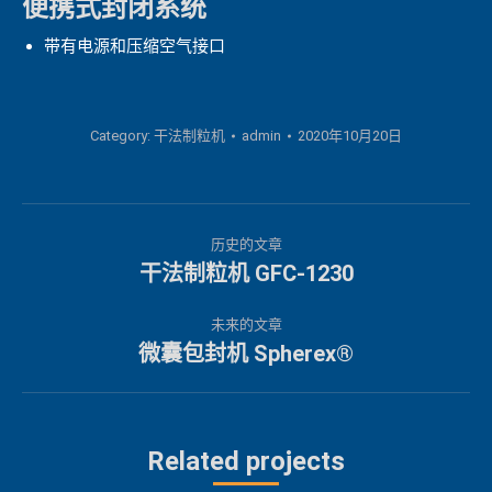
便携式封闭系统
带有电源和压缩空气接口
Category:
干法制粒机
admin
2020年10月20日
项
历史的文章
目
干法制粒机 GFC-1230
上
一
导
未来的文章
个
微囊包封机 Spherex®
下
航
项
一
目：
个
项
Related projects
目：