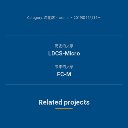
Category:
流化床
admin
2019年11月14日
项
历史的文章
目
LDCS-Micro
上
一
导
未来的文章
个
FC-M
下
航
项
一
目：
个
项
Related projects
目：