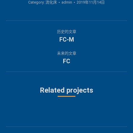
Category:
流化床
admin
2019年11月14日
项
历史的文章
目
FC-M
上
一
导
未来的文章
个
FC
下
航
项
一
目：
个
项
Related projects
目：