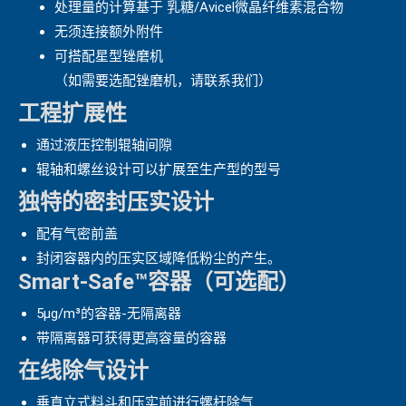
处理量的计算基于 乳糖/Avicel微晶纤维素混合物
无须连接额外附件
可搭配星型锉磨机
（如需要选配锉磨机，请联系我们）
工程扩展性
通过液压控制辊轴间隙
辊轴和螺丝设计可以扩展至生产型的型号
独特的密封压实设计
配有气密前盖
封闭容器内的压实区域降低粉尘的产生。
Smart-Safe™容器（可选配）
5μg/m³的容器-无隔离器
带隔离器可获得更高容量的容器
在线除气设计
垂直立式料斗和压实前进行螺杆除气