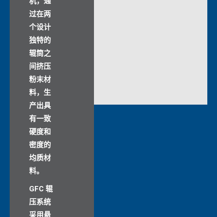
机，通
过在两
个设计
独特的
辊筒之
间挤压
粉末材
料，生
产出具
有一致
硬度和
密度的
均质材
料。
GFC 辊
压系统
采用悬