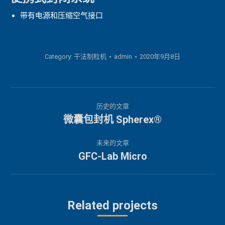
带有电源和压缩空气接口
Category:
干法制粒机
admin
2020年9月8日
项
历史的文章
目
微囊包封机 Spherex®
上
一
导
未来的文章
个
GFC-Lab Micro
下
航
项
一
目：
个
项
Related projects
目：