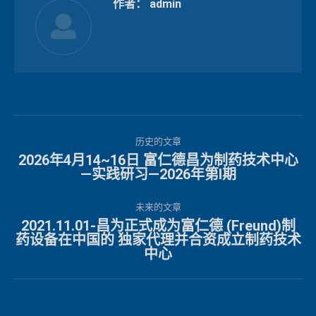
作者：
admin
文
历史的文章
章
2026年4月14~16日 富仁德昌为制药技术中心
历
—实践研习—2026年第I期
导
史
的
未来的文章
航
文
2021.11.01-昌为正式成为富仁德 (Freund)制
药设备在中国的 独家代理并合资成立制药技术
未
章：
中心
来
的
文
章：